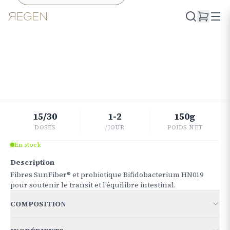
Retourner à la boutique
DIGESTION
Transit
REGUL
€
26.41
15/30
1-2
150g
DOSES
/JOUR
POIDS NET
En stock
Description
Fibres SunFiber® et probiotique Bifidobacterium HN019
pour soutenir le transit et l’équilibre intestinal.
COMPOSITION
POUR 1 DOSE