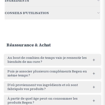
INGRÉDIENTS
Gomme de guar hydrolysée (SunFiber®)
5 g
CONSEILS D'UTILISATION
Gomme de guar hydrolysée (SunFiber®), bifidobactérium
Bifidobactérium HN019
5 millards
HN019.
1 à 2 doses par jour (1 dose = 5gr) à ajouter à votre boisson
froide.
Réassurance & Achat
Au bout de combien de temps vais-je ressentir les
+
bienfaits de ma cure ?
Puis-je associer plusieurs compléments Regen en
+
même temps ?
D'où proviennent vos ingrédients et où sont
+
fabriqués vos produits ?
À partir de quel âge peut-on consommer les
+
produits Regen ?