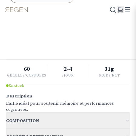
Retourner à la boutique
MENTAL-HEALTH
Memo
REGEN
€
56.58
60
2-4
31g
GÉLULES/CAPSULES
/JOUR
POIDS NET
En stock
Description
L’allié idéal pour soutenir mémoire et performances
cognitives.
COMPOSITION
POUR 2 GÉLULES