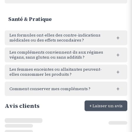
dont terpéno-lactones 6%
3,6 mg
Extrait d'Huperzia Serrata
40 mg
Santé & Pratique
dont huperzine A 1%
400 μg
Extrait de Safran (Safr'inside™)
30 mg
Les formules ont-elles des contre-indications
+
dont safromitivines 12%
3,6 mg
médicales ou des effets secondaires ?
dont crocine 3%
0,900 mg
ont safranal 2%
0,60 mg
Les compléments conviennent-ils aux régimes
+
végans, sans gluten ou sans additifs ?
Vit B5 (D-pantothénate de calcium)
18 mg 300%
Les femmes enceintes ou allaitantes peuvent-
+
Vit B1 (chlorhydrate de thiamine)
3,6 mg 368%
elles consommer les produits ?
Vit B2 (riboflavine)
2,4 mg 171%
+
Comment conserver mes compléments ?
Vit B8 (biotine)
450 μg 900%
Avis clients
+ Laisser un avis
Vit B12 (méthylcobalamine)
1,6 μg 64%
Vit B12 (hydroxocobalamine)
1,6 μg 64%