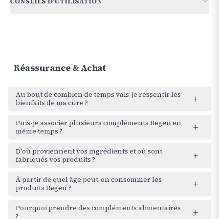
CONSEILS D'UTILISATION
Mémophénol™
600 mg
2 gélules par jour le matin au repas. En cas de perte de
Citicoline Cognizin®
500 mg
mémoire : 4 gélules par jour (2 le matin, 2 à midi, aux repas).
Co-enzyme Q10 (LEO HB)
166 mg
Réassurance & Achat
Extrait sec de Bacopa
150 mg
dont bacoside 50%
75 mg
Au bout de combien de temps vais-je ressentir les
+
bienfaits de ma cure ?
Oléorésine riche en astaxanthine extraite de
Puis-je associer plusieurs compléments Regen en
+
haematococcus pluvialis
même temps ?
dont astaxanthine 5%
6 mg
D'où proviennent vos ingrédients et où sont
+
fabriqués vos produits ?
Ginseng HRG80
100 mg
dont ginsénosides 10%
10 mg
dont ginsénosides rares 8%
8 mg
À partir de quel âge peut-on consommer les
+
produits Regen ?
Extrait sec de Ginkgo
60 mg
Pourquoi prendre des compléments alimentaires
dont flavonoglycoside 24%
14,4 mg
+
?
dont flavonoglycoside 24%
14,4 mg