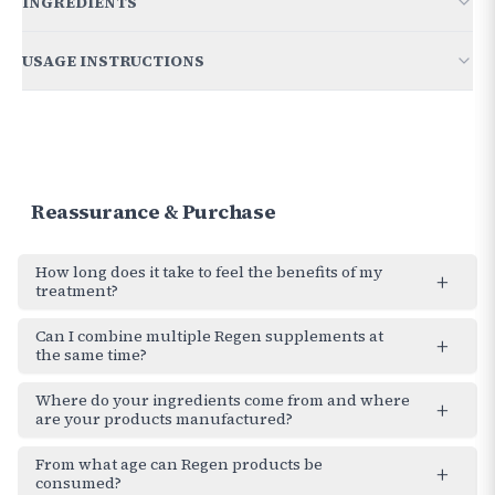
INGREDIENTS
Borage oil
500 mg
of which 20% GLA*
100 mg
USAGE INSTRUCTIONS
Borage oil (Borago officinalis L.), evening primrose oil
(Oenothera biennis L.), gelatin capsule, glycerol, water, d-α
Evening primrose oil
500 mg
2 capsules per day during meals.
of which 10% GLA*
50 mg
tocopherol.
Natural vitamin E
20 mg
of which d-α tocopherol concentrate
13.4 mg
Reassurance & Purchase
*Total GLA (gamma-linolenic acid)
150 mg
How long does it take to feel the benefits of my
+
treatment?
Can I combine multiple Regen supplements at
+
the same time?
Where do your ingredients come from and where
+
are your products manufactured?
From what age can Regen products be
+
consumed?