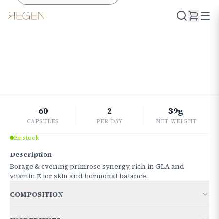
Retourner à la boutique
PEAU
Skin
FLEXI
€
18.86
60
2
39g
CAPSULES
PER DAY
NET WEIGHT
En stock
Description
Borage & evening primrose synergy, rich in GLA and
vitamin E for skin and hormonal balance.
COMPOSITION
FOR 2 CAPSULES